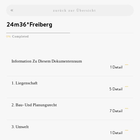
zurück zur Übersicht
24m36*Freiberg
0%
Completed
Information Zu Diesem Dokumentenraum
1 Detail
1. Liegenschaft
5 Detail
2. Bau- Und Planungsrecht
7 Detail
3. Umwelt
1 Detail