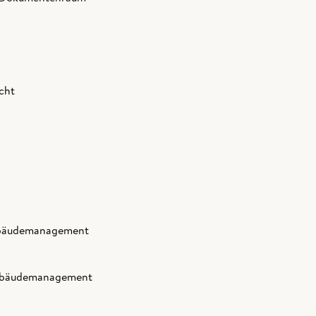
cht
ebäudemanagement
 Gebäudemanagement