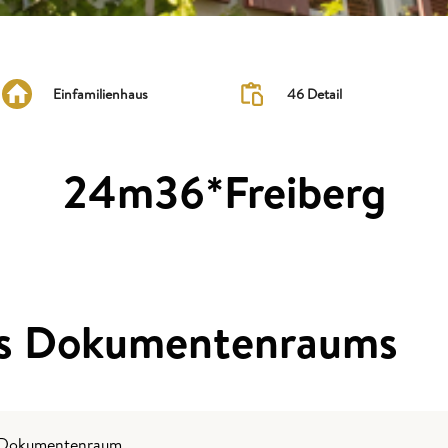
Einfamilienhaus
46 Detail
24m36*Freiberg
es Dokumentenraums
m Dokumentenraum