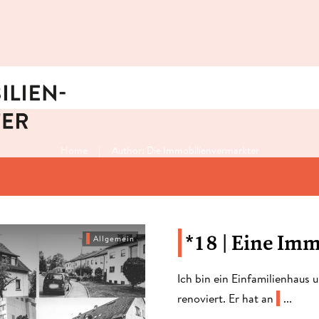
|
Home
Author:
Die Immobilienvermarkter
*18 | Eine Im
Allgemein
​Ich bin ein Einfamilienhaus
renoviert. Er hat an
...