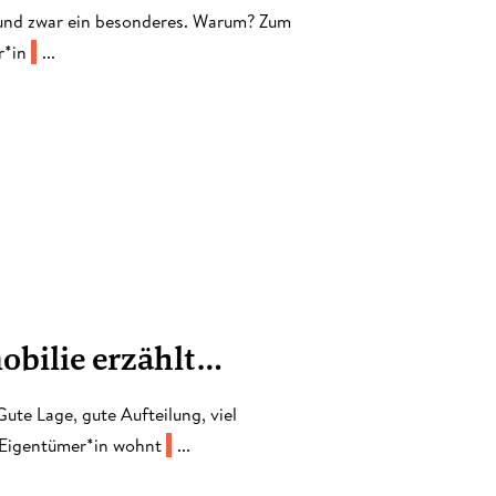
s, und zwar ein besonderes. Warum? Zum
r*in
...
mobilie erzählt…
Gute Lage, gute Aufteilung, viel
 Eigentümer*in wohnt
...