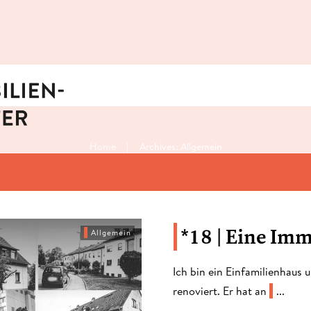
|
Home
Archives: Allgemein
*18 | Eine Im
Allgemein
​Ich bin ein Einfamilienhaus
renoviert. Er hat an
...