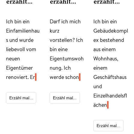
erzählt…
erzählt…
erzählt…
​Ich bin ein
Darf ich mich
Ich bin ein
Einfamilienhau
kurz
Gebäudekompl
s und wurde
vorstellen? Ich
ex bestehend
liebevoll vom
bin eine
aus einem
neuen
Eigentumswoh
Wohnhaus,
Eigentümer
nung. Ich
einem
renoviert. Er
werde schon
Geschäftshaus
und
Einzelhandelsfl
Erzähl mal...
Erzähl mal...
ächen
Erzähl mal...