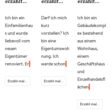
erzählt…
erzählt…
erzählt…
​Ich bin ein
Darf ich mich
Ich bin ein
Einfamilienhau
kurz
Gebäudekompl
s und wurde
vorstellen? Ich
ex bestehend
liebevoll vom
bin eine
aus einem
neuen
Eigentumswoh
Wohnhaus,
Eigentümer
nung. Ich
einem
renoviert. Er
werde schon
Geschäftshaus
und
Einzelhandelsfl
Erzähl mal...
Erzähl mal...
ächen
Erzähl mal...