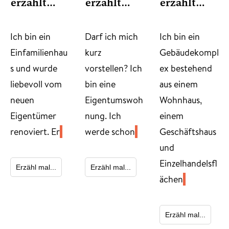
erzählt…
erzählt…
erzählt…
​Ich bin ein
Darf ich mich
Ich bin ein
Einfamilienhau
kurz
Gebäudekompl
s und wurde
vorstellen? Ich
ex bestehend
liebevoll vom
bin eine
aus einem
neuen
Eigentumswoh
Wohnhaus,
Eigentümer
nung. Ich
einem
renoviert. Er
werde schon
Geschäftshaus
und
Einzelhandelsfl
Erzähl mal...
Erzähl mal...
ächen
Erzähl mal...