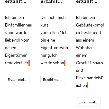
erzählt…
erzählt…
erzählt…
​Ich bin ein
Darf ich mich
Ich bin ein
Einfamilienhau
kurz
Gebäudekompl
s und wurde
vorstellen? Ich
ex bestehend
liebevoll vom
bin eine
aus einem
neuen
Eigentumswoh
Wohnhaus,
Eigentümer
nung. Ich
einem
renoviert. Er
werde schon
Geschäftshaus
und
Einzelhandelsfl
Erzähl mal...
Erzähl mal...
ächen
Erzähl mal...