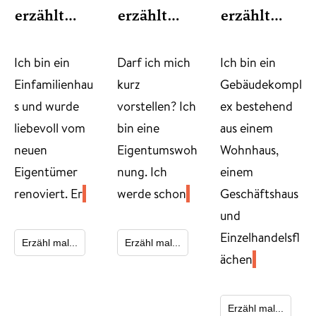
erzählt…
erzählt…
erzählt…
​Ich bin ein
Darf ich mich
Ich bin ein
Einfamilienhau
kurz
Gebäudekompl
s und wurde
vorstellen? Ich
ex bestehend
liebevoll vom
bin eine
aus einem
neuen
Eigentumswoh
Wohnhaus,
Eigentümer
nung. Ich
einem
renoviert. Er
werde schon
Geschäftshaus
und
Einzelhandelsfl
Erzähl mal...
Erzähl mal...
ächen
Erzähl mal...