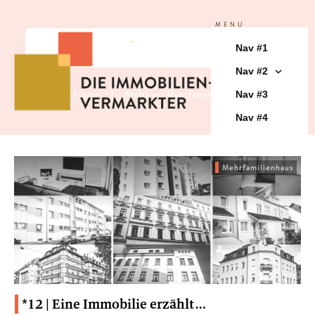
MENU
Nav #1
Nav #2
Home
|
Archives: Mehrfamilienhaus
Nav #3
Nav #4
Mehrfamilienhaus
*12 | Eine Immobilie erzählt…